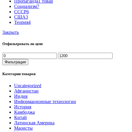
Пропаганда
1 товар
Социализм
7
СССР
6
США
3
Теория
4
Закрыть
Отфильтровать по цене
Минимальная
Максимальная
цена
цена
Фильтрация
Категории товаров
Uncategorized
Афганистан
Индия
Информационные технологии
История
Камбоджа
Китай
Латинская Америка
Маоисты