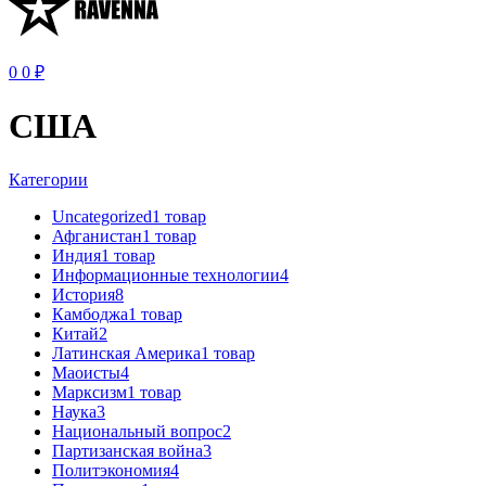
0
0
₽
США
Категории
Uncategorized
1 товар
Афганистан
1 товар
Индия
1 товар
Информационные технологии
4
История
8
Камбоджа
1 товар
Китай
2
Латинская Америка
1 товар
Маоисты
4
Марксизм
1 товар
Наука
3
Национальный вопрос
2
Партизанская война
3
Политэкономия
4